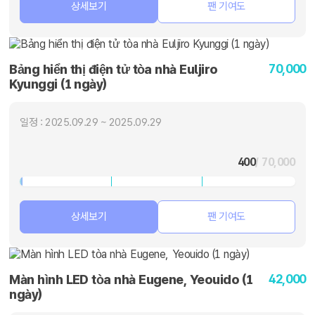
상세보기
팬 기여도
70,000
Bảng hiển thị điện tử tòa nhà Euljiro
Kyunggi (1 ngày)
일정 : 2025.09.29 ~ 2025.09.29
400
/ 70,000
상세보기
팬 기여도
42,000
Màn hình LED tòa nhà Eugene, Yeouido (1
ngày)